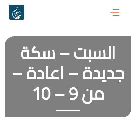
السبت – سكة
جديدة – اعادة –
من 9 – 10