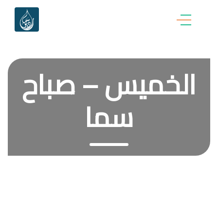
الخميس – صباح
سما