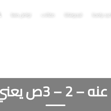
يد برامجنا
ڤيديوهاتنا
مقالات
تواصل معنا
عني 5 – 6ص مصر