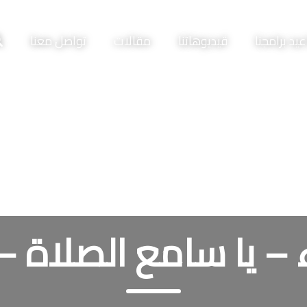
يد برامجنا
ڤيديوهاتنا
مقالات
تواصل معنا
ء – يا سامع الصلاة –