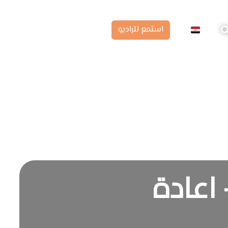
استمع للراديو
 اعادة