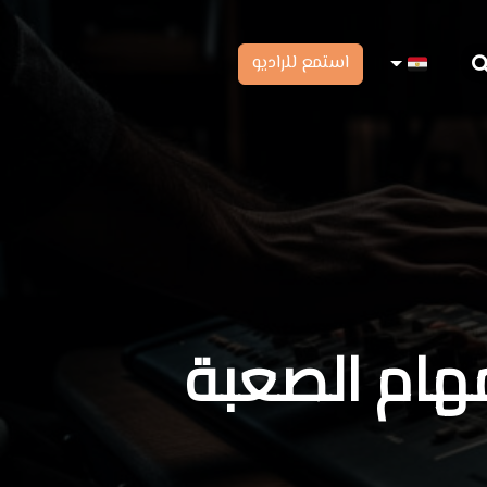
استمع للراديو
هام الصعبة