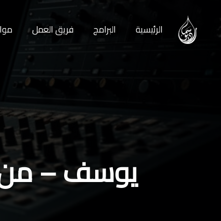
الرئيسية
البرامج
فريق العمل
مواع
يوسف – من ط