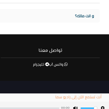
و انت مالك؟
تواصل معنا
واتس آب
تليجرام
أنت تستمع الآن إلى راديو سما
00:00