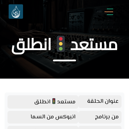
مستعد
انطلق
عنوان الحلقة
مستعد
انطلق
من برنامج
انبوكس من السما