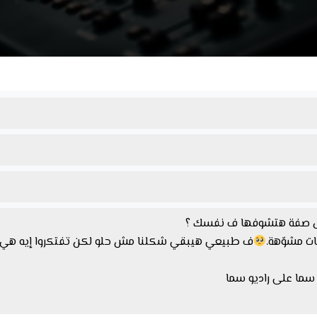
أول صفة هتشوفها ف نفسك ؟
ات مشوّهة.
ف طبيعي هيبقي شكلنا مش حلو لكن تفتكروا إيه هي الصو
سما على راديو سما