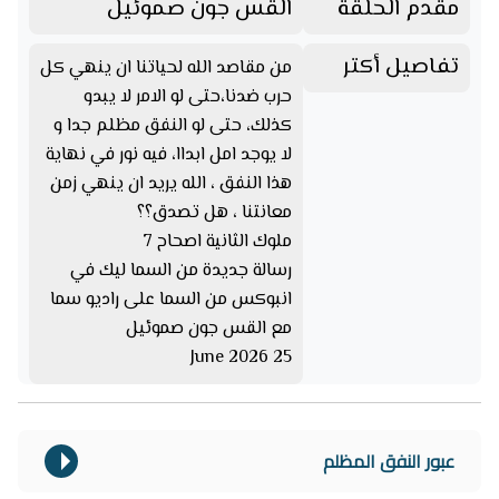
مقدم الحلقة
القس جون صموئيل
تفاصيل أكتر
من مقاصد الله لحياتنا ان ينهي كل
حرب ضدنا،حتى لو الامر لا يبدو
كذلك، حتى لو النفق مظلم جدا و
لا يوجد امل ابداا، فيه نور في نهاية
هذا النفق ، الله يريد ان ينهي زمن
معانتنا ، هل تصدق؟؟
ملوك الثانية اصحاح 7
رسالة جديدة من السما ليك في
انبوكس من السما على راديو سما
مع القس جون صموئيل
25 June 2026
عبور النفق المظلم