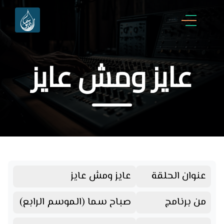
عايز ومش عايز
عنوان الحلقة
عايز ومش عايز
من برنامج
صباح سما (الموسم الرابع)