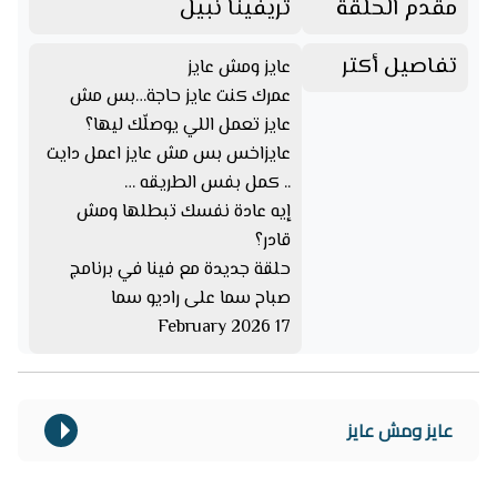
مقدم الحلقة
تريفينا نبيل
تفاصيل أكتر
عايز ومش عايز
عمرك كنت عايز حاجة…بس مش
عايز تعمل اللي يوصلّك ليها؟
عايزاخس بس مش عايز اعمل دايت
.. كمل بفس الطريقه …
إيه عادة نفسك تبطلها ومش
قادر؟
حلقة جديدة مع فينا في برنامج
صباح سما على راديو سما
17 February 2026
عايز ومش عايز