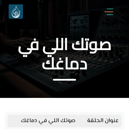
صوتك اللي في
دماغك
عنوان الحلقة
صوتك اللي في دماغك