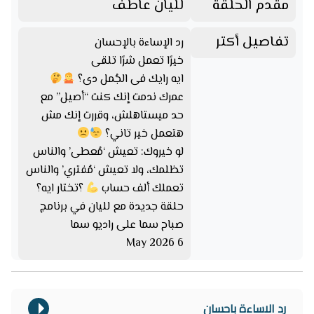
مقدم الحلقة
لليان عاطف
تفاصيل أكتر
رد الإساءة بالإحسان
خيرًا تعمل شرًا تلقى
ايه رايك فى الجُمل دى؟
عمرك ندمت إنك كنت “أصيل” مع
حد ميستاهلش، وقررت إنك مش
هتعمل خير تاني؟
لو خيروك: تعيش ‘مُعطى’ والناس
تظلمك، ولا تعيش ‘مُفتري’ والناس
تعملك ألف حساب
؟تختار ايه؟
حلقة جديدة مع لليان في برنامج
صباح سما على راديو سما
6 May 2026
رد الاساءة باحسان