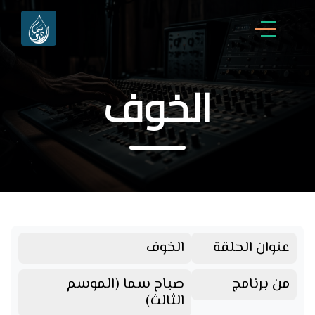
الخوف
عنوان الحلقة
الخوف
من برنامج
صباح سما (الموسم
الثالث)