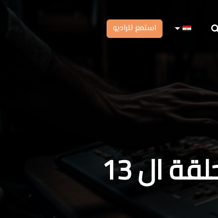
استمع للراديو
قة ال 13