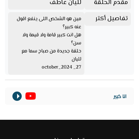
مقدم الحلقة
لليان عاطف
تفاصيل أكتر
مين هو الشخص اللى ينفع اقول
عنه كبير؟
هل انت كبير قامة ولا قيمة ولا
سن؟
حلقة جديدة من صباح سما مع
لليان
27_ october_2024
انا كبير