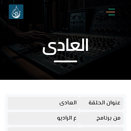
العادى
عنوان الحلقة
العادى
من برنامج
ع الراديو