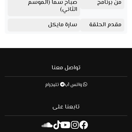
من برنامج
صباح سما (الموسم
الثاني)
مقدم الحلقة
سارة مايكل
تواصل معنا
واتس آب
تليجرام
تابعنا على