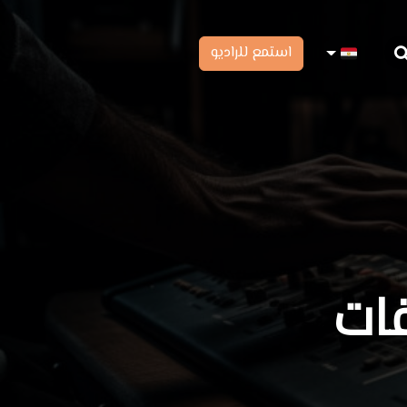
استمع للراديو
قات