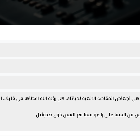
ي اجهاض المقاصد الالهية لحياتك، كل رؤية الله اعطاها في قلبك، ا
كس من السما على راديو سما مع القس جون صموئيل