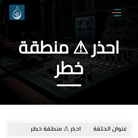
احذر ⚠ منطقة
خطر
عنوان الحلقة
احذر ⚠ منطقة خطر