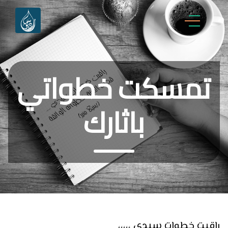
تمسكت خطواتي
باثارك
راقبت خطوات سيدي ،،،،،